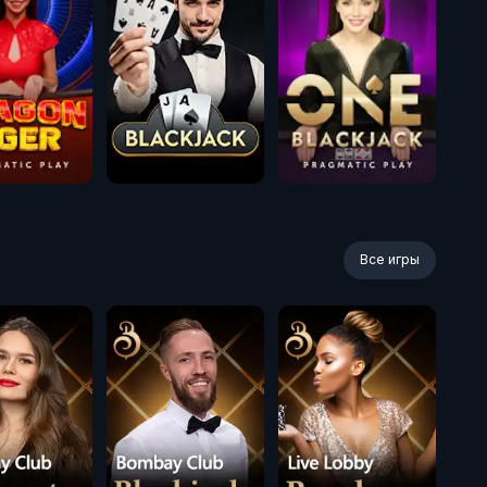
Все игры