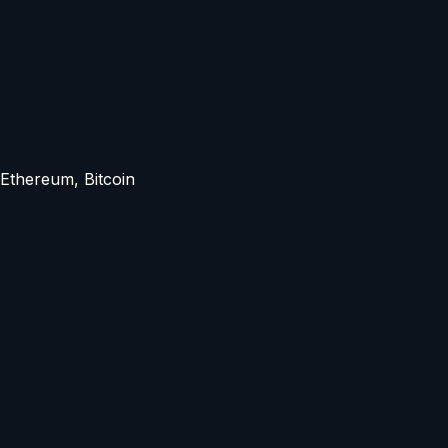
 Ethereum, Bitcoin