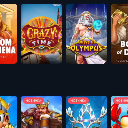
НОВИНКА
НОВИНКА
НОВИН