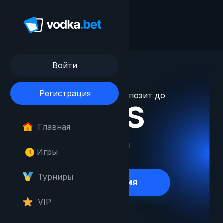
Поиск
Войти
Регистрация
Бонус на каждый депозит до
300 FS
Главная
Без вейджера
Игры
1
Турниры
Регистрация
VIP